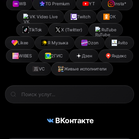
WB
TG Premium
YT
Insta*
VK Video Live
Twitch
ОК
TikTok
X (Twitter)
RuTube
Likee
Я Музыка
Ozon
Avito
WIBES
2ГИС
Дзен
Яндекс
VC
Живые исполнители
ВКонтакте